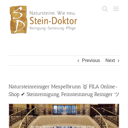
Skip
to
content
Previous
Next
Natursteinreiniger Mespelbrunn 🥇 FILA Online-
Shop ✔ Steinreinigung, Feinsteinzeug Reiniger ツ