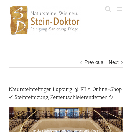
Skip
to
content
Previous
Next
Natursteinreiniger Lupburg 🥇 FILA Online-Shop
✔ Steinreinigung, Zementschleierentferner ツ