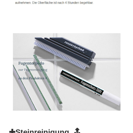
✚Steinreinigung, 🔝