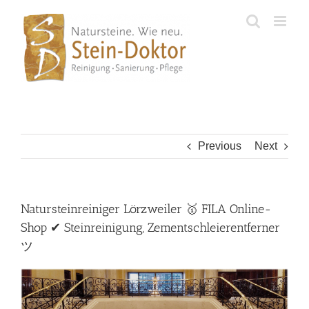
Skip
to
content
Previous
Next
Natursteinreiniger Lörzweiler 🥇 FILA Online-
Shop ✔ Steinreinigung, Zementschleierentferner
ツ