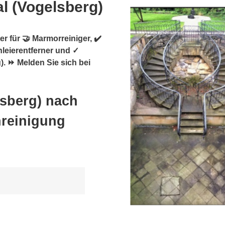
al (Vogelsberg)
r für 🤝 Marmorreiniger, ✔️
hleierentferner und ✓
). ⏩ Melden Sie sich bei
lsberg) nach
nreinigung