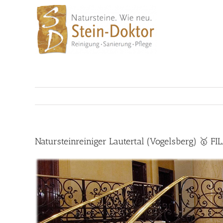
Skip
to
content
Natursteinreiniger Lautertal (Vogelsberg) 🥇 F