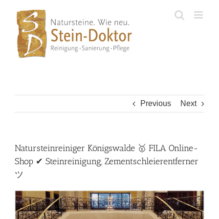
Skip
to
content
Previous
Next
Natursteinreiniger Königswalde 🥇 FILA Online-
Shop ✔ Steinreinigung, Zementschleierentferner
ツ