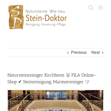
Skip
to
content
Previous
Next
Natursteinreiniger Kirchheim 🥇 FILA Online-
Shop ✔ Steinreinigung, Marmorreiniger ツ