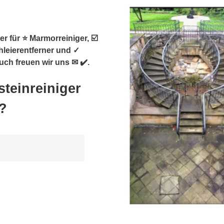
r für ⭐ Marmorreiniger, ☑️
hleierentferner und ✓
uch freuen wir uns ✉ ✔️.
steinreiniger
?