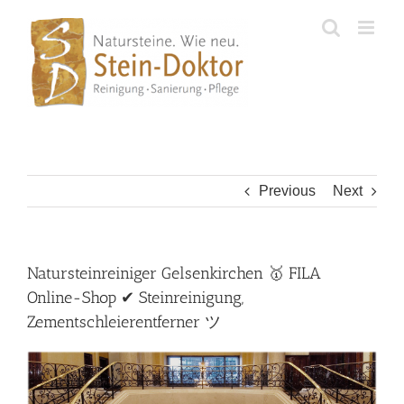
Skip
to
content
Previous
Next
Natursteinreiniger Gelsenkirchen 🥇 FILA
Online-Shop ✔ Steinreinigung,
Zementschleierentferner ツ