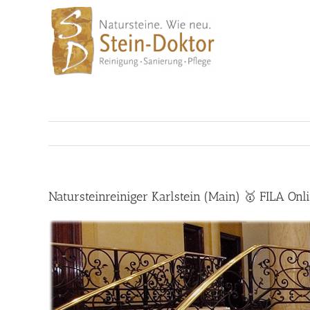
Skip
to
content
Natursteinreiniger Karlstein (Main) 🥇 FILA On