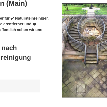
in (Main)
r für ✔️ Natursteinreiniger,
eierentferner und ❤️
offentlich sehen wir uns
) nach
nreinigung