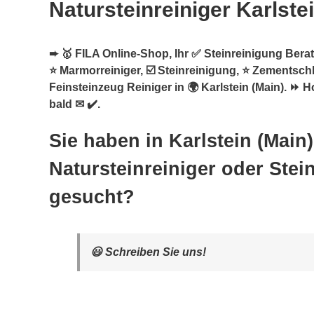
Natursteinreiniger Karlste
➨ 🥇 FILA Online-Shop, Ihr ✅ Steinreinigung Berate
⭐ Marmorreiniger, ☑️ Steinreinigung, ⭐ Zementschl
Feinsteinzeug Reiniger in 🌍 Karlstein (Main). ⏩ H
bald ✉ ✔️.
Sie haben in Karlstein (Main
Natursteinreiniger oder Stei
gesucht?
😃 Schreiben Sie uns!