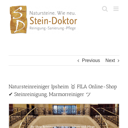
Skip
to
content
Previous
Next
Natursteinreiniger Ipsheim 🥇 FILA Online-Shop
✔ Steinreinigung, Marmorreiniger ツ