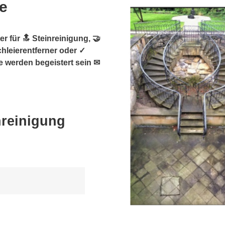
e
r für 🔝 Steinreinigung, 🤝
chleierentferner oder ✓
e werden begeistert sein ✉
nreinigung