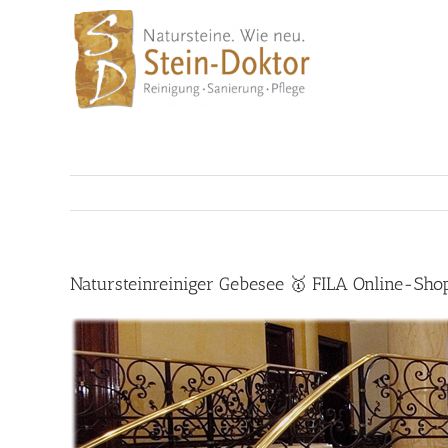
Skip
to
content
Natursteinreiniger Gebesee 🥇 FILA Online-Sho