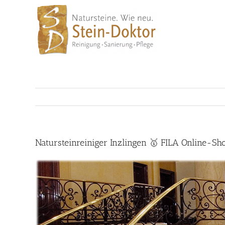
Skip
to
content
Natursteinreiniger Inzlingen 🥇 FILA Online-S