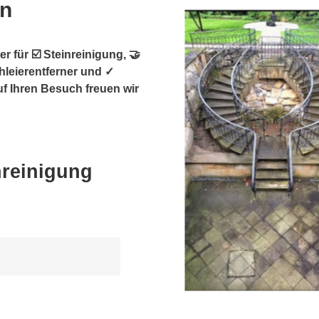
en
r für ☑️ Steinreinigung, 🤝
hleierentferner und ✓
uf Ihren Besuch freuen wir
nreinigung