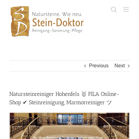
Skip
to
content
Previous
Next
Natursteinreiniger Hohenfels 🥇 FILA Online-
Shop ✔ Steinreinigung, Marmorreiniger ツ