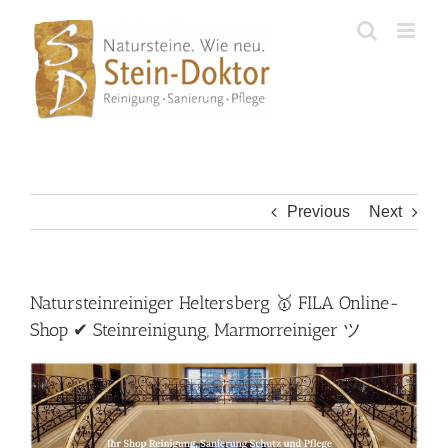
Skip
to
content
Previous
Next
Natursteinreiniger Heltersberg 🥇 FILA Online-
Shop ✔ Steinreinigung, Marmorreiniger ツ