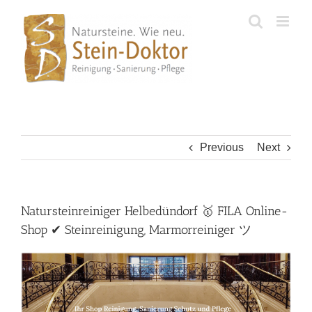
Skip
to
content
Previous
Next
Natursteinreiniger Helbedündorf 🥇 FILA Online-
Shop ✔ Steinreinigung, Marmorreiniger ツ