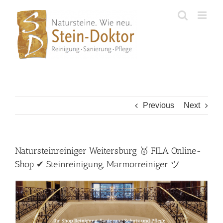
Skip
to
content
Previous
Next
Natursteinreiniger Weitersburg 🥇 FILA Online-
Shop ✔ Steinreinigung, Marmorreiniger ツ