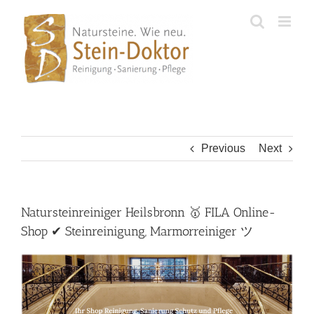
Skip
to
content
Previous
Next
Natursteinreiniger Heilsbronn 🥇 FILA Online-
Shop ✔ Steinreinigung, Marmorreiniger ツ