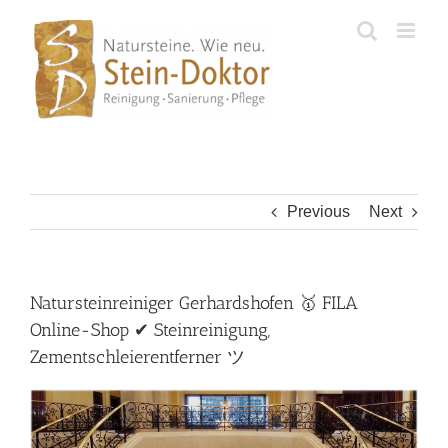
Skip
to
content
Previous
Next
Natursteinreiniger Gerhardshofen 🥇 FILA
Online-Shop ✔ Steinreinigung,
Zementschleierentferner ツ