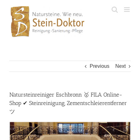
Skip
to
content
Previous
Next
Natursteinreiniger Eschbronn 🥇 FILA Online-
Shop ✔ Steinreinigung, Zementschleierentferner
ツ