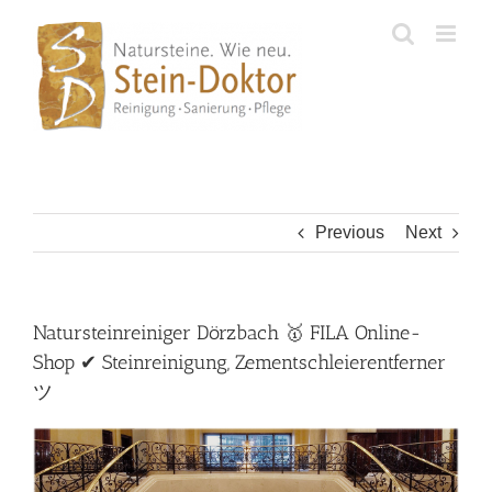
Skip
to
content
Previous
Next
Natursteinreiniger Dörzbach 🥇 FILA Online-
Shop ✔ Steinreinigung, Zementschleierentferner
ツ