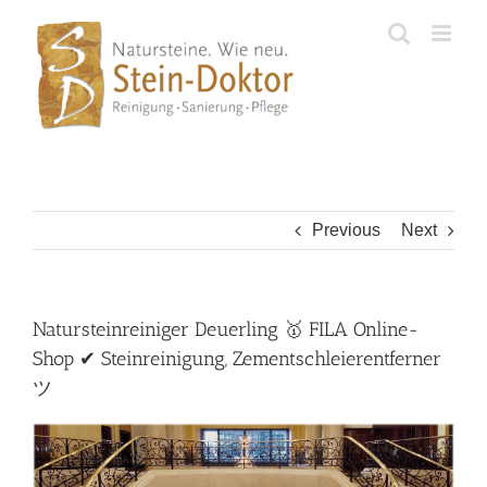
Skip
to
content
Previous
Next
Natursteinreiniger Deuerling 🥇 FILA Online-
Shop ✔ Steinreinigung, Zementschleierentferner
ツ