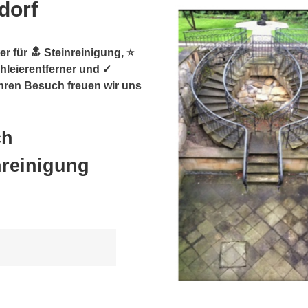
dorf
r für 🔝 Steinreinigung, ⭐
hleierentferner und ✓
Ihren Besuch freuen wir uns
ch
nreinigung