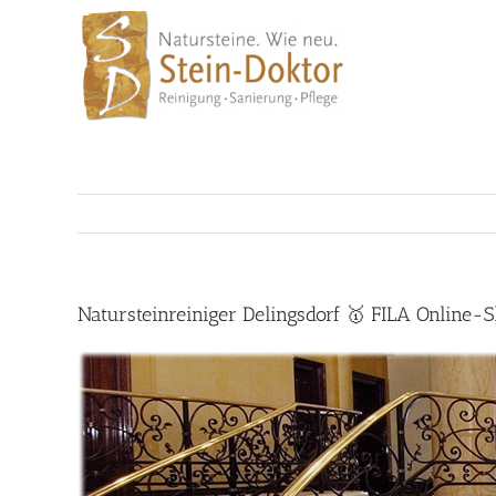
Skip
to
content
Natursteinreiniger Delingsdorf 🥇 FILA Online-