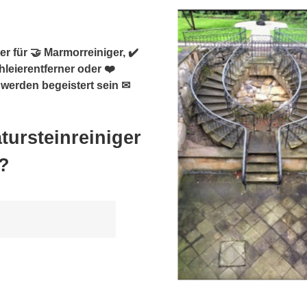
r für 🤝 Marmorreiniger, ✔️
hleierentferner oder ❤️
 werden begeistert sein ✉
tursteinreiniger
?