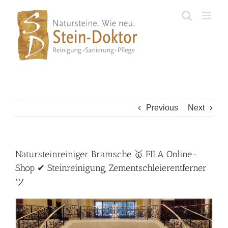
Skip
to
content
Previous
Next
Natursteinreiniger Bramsche 🥇 FILA Online-
Shop ✔ Steinreinigung, Zementschleierentferner
ツ