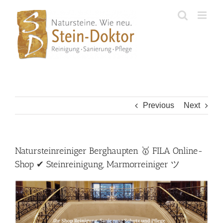
Skip
to
content
Previous
Next
Natursteinreiniger Berghaupten 🥇 FILA Online-
Shop ✔ Steinreinigung, Marmorreiniger ツ