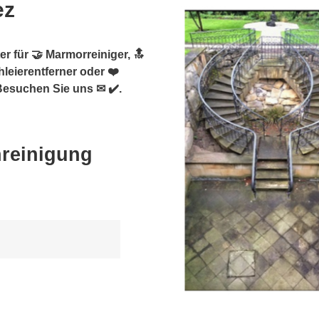
ez
r für 🤝 Marmorreiniger, 🔝
hleierentferner oder ❤️
 Besuchen Sie uns ✉ ✔️.
nreinigung