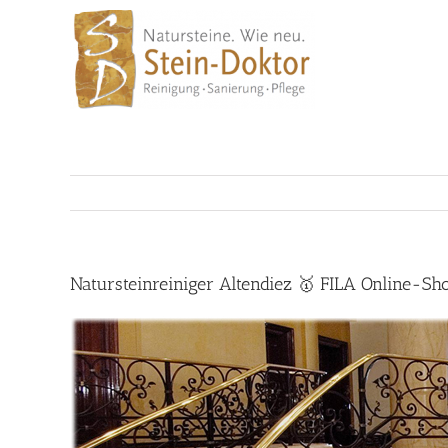
Skip
to
content
Natursteinreiniger Altendiez 🥇 FILA Online-Sh