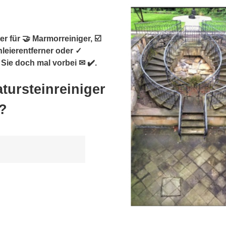
r für 🤝 Marmorreiniger, ☑️
hleierentferner oder ✓
Sie doch mal vorbei ✉ ✔️.
atursteinreiniger
?