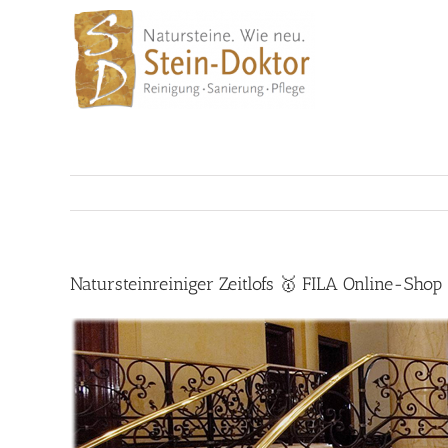
Skip
to
content
Natursteinreiniger Zeitlofs 🥇 FILA Online-Sho