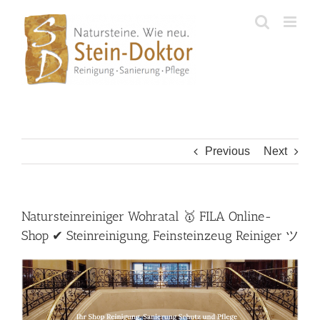
Skip
to
content
Previous
Next
Natursteinreiniger Wohratal 🥇 FILA Online-
Shop ✔ Steinreinigung, Feinsteinzeug Reiniger ツ