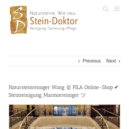
Skip
to
content
Previous
Next
Natursteinreiniger Wang 🥇 FILA Online-Shop ✔
Steinreinigung, Marmorreiniger ツ