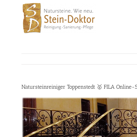
Skip
to
content
Natursteinreiniger Toppenstedt 🥇 FILA Online