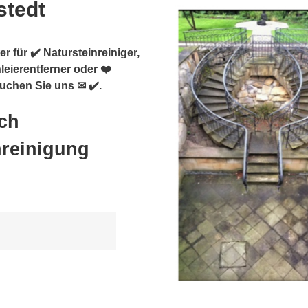
stedt
r für ✔️ Natursteinreiniger,
eierentferner oder ❤️
uchen Sie uns ✉ ✔️.
ch
nreinigung