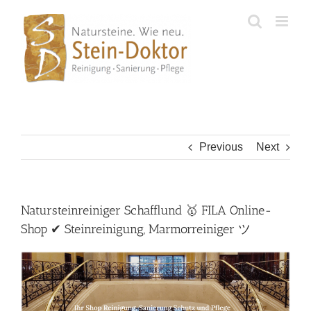
Skip
to
content
Previous
Next
Natursteinreiniger Schafflund 🥇 FILA Online-
Shop ✔ Steinreinigung, Marmorreiniger ツ