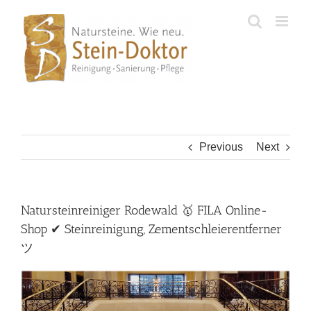
Skip
to
content
Previous
Next
Natursteinreiniger Rodewald 🥇 FILA Online-
Shop ✔ Steinreinigung, Zementschleierentferner
ツ