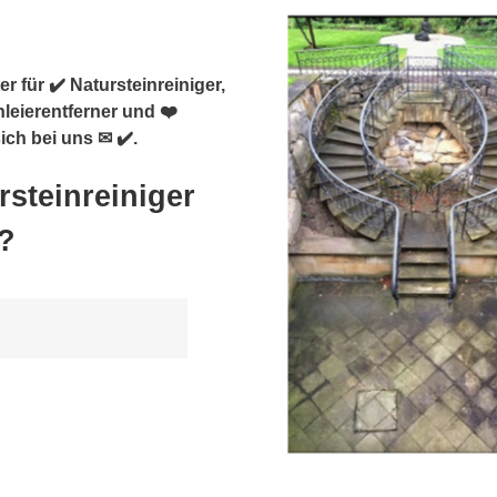
r für ✔️ Natursteinreiniger,
leierentferner und ❤️
ich bei uns ✉ ✔️.
rsteinreiniger
?