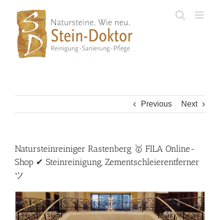
Skip
to
content
Previous
Next
Natursteinreiniger Rastenberg 🥇 FILA Online-
Shop ✔ Steinreinigung, Zementschleierentferner
ツ