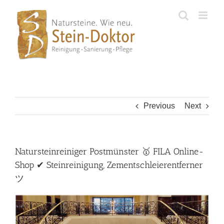
Skip
to
content
Previous
Next
Natursteinreiniger Postmünster 🥇 FILA Online-
Shop ✔ Steinreinigung, Zementschleierentferner
ツ