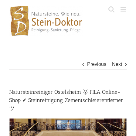
Skip
to
content
Previous
Next
Natursteinreiniger Ostelsheim 🥇 FILA Online-
Shop ✔ Steinreinigung, Zementschleierentferner
ツ