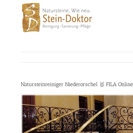
Skip
to
content
Natursteinreiniger Niederorschel 🥇 FILA Onlin