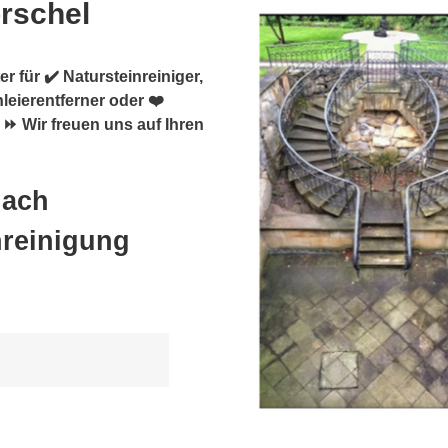
orschel
r für ✔️ Natursteinreiniger,
leierentferner oder ❤️
 ⏩ Wir freuen uns auf Ihren
nach
nreinigung