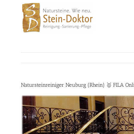
Skip
to
content
Natursteinreiniger Neuburg (Rhein) 🥇 FILA On