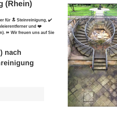
g (Rhein)
r für 🔝 Steinreinigung, ✔️
leierentferner und ❤️
). ⏩ Wir freuen uns auf Sie
) nach
nreinigung