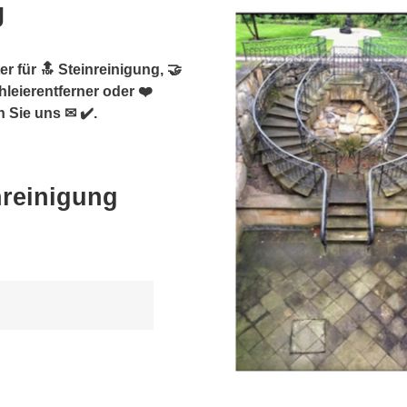
g
r für 🔝 Steinreinigung, 🤝
hleierentferner oder ❤️
 Sie uns ✉ ✔️.
nreinigung