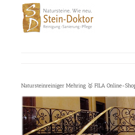
Skip
to
content
Natursteinreiniger Mehring 🥇 FILA Online-Sho