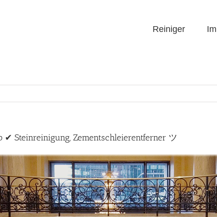
Reiniger
Im
p ✔ Steinreinigung, Zementschleierentferner ツ