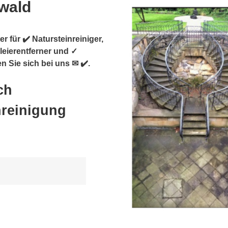
nwald
r für ✔️ Natursteinreiniger,
leierentferner und ✓
n Sie sich bei uns ✉ ✔️.
ch
nreinigung