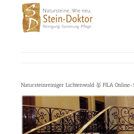
Skip
to
content
Natursteinreiniger Lichtenwald 🥇 FILA Online