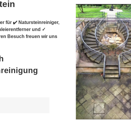
tein
r für ✔️ Natursteinreiniger,
hleierentferner und ✓
hren Besuch freuen wir uns
h
nreinigung