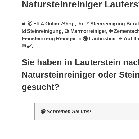
Natursteinreiniger Lauters
➨ 🥇 FILA Online-Shop, Ihr ✅ Steinreinigung Berate
☑️ Steinreinigung, 🤝 Marmorreiniger, ✚ Zementsc
Feinsteinzeug Reiniger in 🌍 Lauterstein. ⏩ Auf I
✉ ✔️.
Sie haben in Lauterstein nac
Natursteinreiniger oder Stei
gesucht?
😃 Schreiben Sie uns!