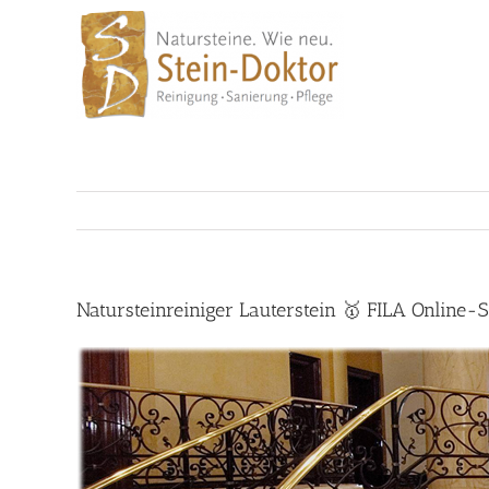
Skip
to
content
Natursteinreiniger Lauterstein 🥇 FILA Online-