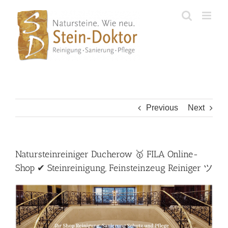
Skip
to
content
Previous
Next
Natursteinreiniger Ducherow 🥇 FILA Online-
Shop ✔ Steinreinigung, Feinsteinzeug Reiniger ツ