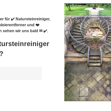
r für ✔️ Natursteinreiniger,
leierentferner und ❤️
h sehen wir uns bald ✉ ✔️.
ursteinreiniger
?