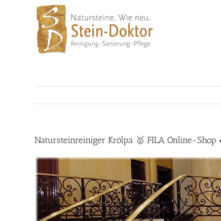
Skip
to
content
Natursteinreiniger Krölpa 🥇 FILA Online-Shop 