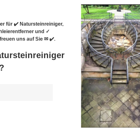
r für ✔️ Natursteinreiniger,
hleierentferner und ✓
freuen uns auf Sie ✉ ✔️.
tursteinreiniger
?