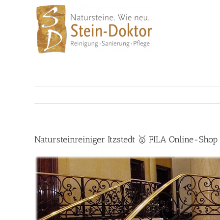
Skip
to
content
Natursteinreiniger Itzstedt 🥇 FILA Online-Shop