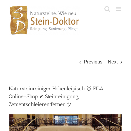
Skip
to
content
Previous
Next
Natursteinreiniger Hohenleipisch 🥇 FILA
Online-Shop ✔ Steinreinigung,
Zementschleierentferner ツ