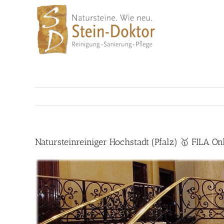
Skip
to
content
Natursteinreiniger Hochstadt (Pfalz) 🥇 FILA O