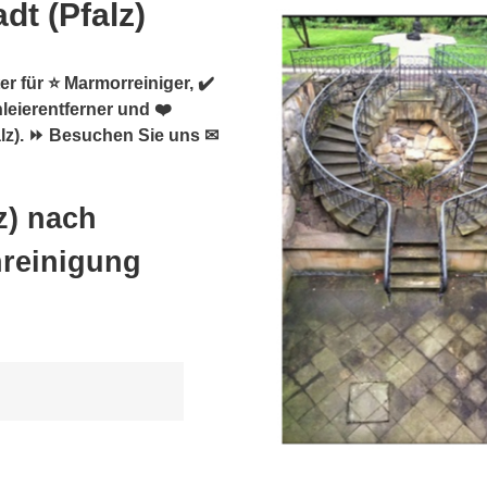
dt (Pfalz)
er für ⭐ Marmorreiniger, ✔️
leierentferner und ❤️
alz). ⏩ Besuchen Sie uns ✉
z) nach
nreinigung