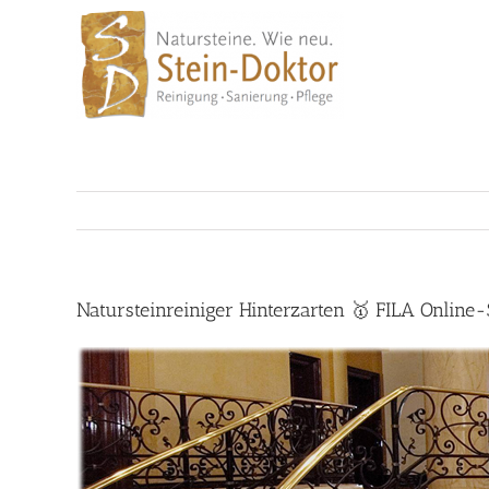
Skip
to
content
Natursteinreiniger Hinterzarten 🥇 FILA Online