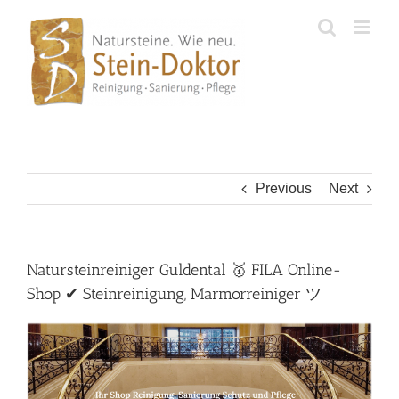
Skip
to
content
Previous
Next
Natursteinreiniger Guldental 🥇 FILA Online-
Shop ✔ Steinreinigung, Marmorreiniger ツ