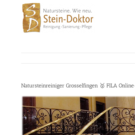
Skip
to
content
Natursteinreiniger Grosselfingen 🥇 FILA Onli