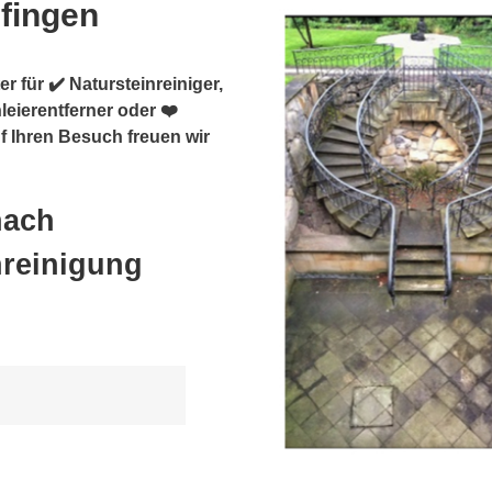
lfingen
r für ✔️ Natursteinreiniger,
leierentferner oder ❤️
f Ihren Besuch freuen wir
nach
nreinigung